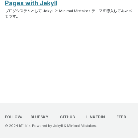
Pages with Jekyll
ブログシステムとして Jekyll と Minimal Mistakes テーマを導入してみたメ
モです。
FOLLOW:
BLUESKY
GITHUB
LINKEDIN
FEED
© 2024
k11i.biz
. Powered by
Jekyll
&
Minimal Mistakes
.