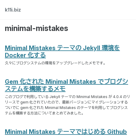
Skip
Skip
Skip
k11i.biz
Toggle
to
to
to
search
primary
content
footer
navigation
minimal-mistakes
Minimal Mistakes テーマの Jekyll 環境を
Docker 化する
久々にブログシステムの環境をアップグレードしたメモです。
Gem 化された Minimal Mistakes でブログシ
ステムを構築するメモ
このブログで利用している Jekyll テーマの Minimal Mistakes が 4.0.4 のリ
リースで gem 化されていたので、最新バージョンにマイグレーションする
ついでに gem 化された Minimal Mistakes のテーマを利用してブログシス
テムを構築する方法についてまとめてみました。
Minimal Mistakes テーマではじめる Github