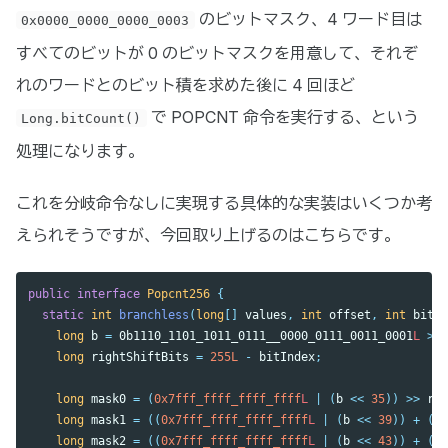
のビットマスク、4 ワード目は
0x0000_0000_0000_0003
すべてのビットが 0 のビットマスクを用意して、それぞ
れのワードとのビット積を求めた後に 4 回ほど
で POPCNT 命令を実行する、という
Long.bitCount()
処理になります。
これを分岐命令なしに実現する具体的な実装はいくつか考
えられそうですが、今回取り上げるのはこちらです。
public
interface
Popcnt256
{
static
int
branchless
(
long
[]
values
,
int
offset
,
int
bitIn
long
b
=
0b1110_1101_1011_0111__0000_0111_0011_0001
L
>>>
long
rightShiftBits
=
255L
-
bitIndex
;
long
mask0
=
(
0x7fff_ffff_ffff_ffff
L
|
(
b
<<
35
))
>>
rig
long
mask1
=
((
0x7fff_ffff_ffff_ffff
L
|
(
b
<<
39
))
+
(
b
long
mask2
=
((
0x7fff_ffff_ffff_ffff
L
|
(
b
<<
43
))
+
((
b