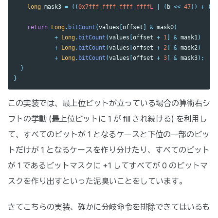
long
mask3
=
((
0x7fff_ffff_ffff_ffff
L
|
(
b
<<
47
))
+
((
b
return
Long
.
bitCount
(
values
[
offset
]
&
mask0
)
+
Long
.
bitCount
(
values
[
offset
+
1
]
&
mask1
)
+
Long
.
bitCount
(
values
[
offset
+
2
]
&
mask2
)
+
Long
.
bitCount
(
values
[
offset
+
3
]
&
mask3
);
}
}
この実装では、最上位ビットが立っている場合の算術右シ
フトの挙動 (最上位ビットに 1 が fill され続ける) を利用し
て、すべてのビットが 1 となるケースと下位の一部のビッ
トだけが 1 となるケースを作り分けたり、すべてのビット
が 1 であるビットマスクに +1 してすべてが 0 のビットマ
スクを作り出すといった泥臭いことをしています。
さてこちらの実装、確かに分岐命令を排除できてはいるも