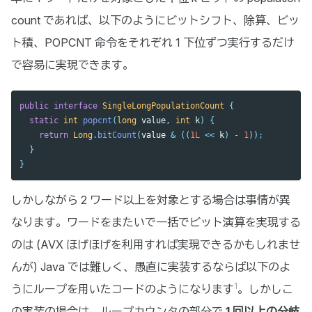
count であれば、以下のようにビットシフト、除算、ビッ
ト積、POPCNT 命令をそれぞれ 1 下位ずつ実行するだけ
で容易に実現できます。
public
interface
SingleLongPopulationCount
{
static
int
popcnt
(
long
value
,
int
k
)
{
return
Long
.
bitCount
(
value
&
((
1L
<<
k
)
-
1
));
}
}
しかしながら 2 ワード以上を対象とする場合は事情が異
なります。ワードをまたいで一括でビット演算を実現する
のは (AVX ほげほげを利用すれば実現できるかもしれませ
んが) Java では難しく、愚直に実装するならば以下のよ
1
うにループを用いたコードのようになります
。しかしこ
の実装の場合は、ループカウンタの部分で
1 回以上の分岐