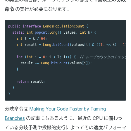
命令
の実行が必要になります。
public
interface
LongsPopulationCount
{
static
int
popcnt
(
long
[]
values
,
int
k
)
{
int
l
=
k
/
64
;
int
result
=
Long
.
bitCount
(
values
[
l
]
&
((
1L
<<
k
)
-
1
));
for
(
int
i
=
0
;
i
<
l
;
i
++)
{
// ループカウンタのチェック
result
+=
Long
.
bitCount
(
values
[
i
]);
}
return
result
;
}
}
分岐命令は
Making Your Code Faster by Taming
Branches
の記事にもあるように、最近の CPU に備わっ
ている分岐予測や投機的実行によってその速度パフォーマ