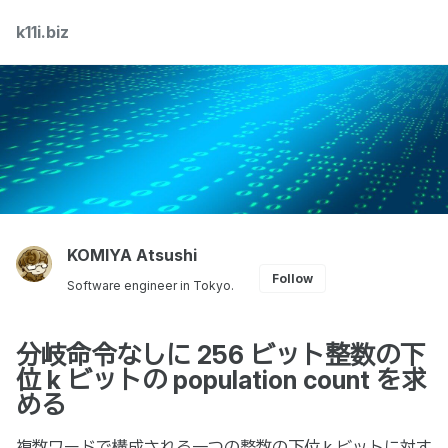
Skip
Skip
Skip
k11i.biz
Toggle
to
to
to
search
primary
content
footer
navigation
KOMIYA Atsushi
Follow
Software engineer in Tokyo.
分岐命令なしに 256 ビット整数の下
位 k ビットの population count を求
める
複数ワードで構成される一つの整数の下位 k ビットに対す