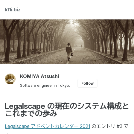
Skip
Skip
Skip
k11i.biz
Toggle
to
to
to
search
primary
content
footer
navigation
KOMIYA Atsushi
Follow
Software engineer in Tokyo.
Legalscape の現在のシステム構成と
これまでの歩み
Legalscape アドベントカレンダー 2021
のエントリ #3 で