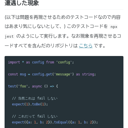
遭遇した現象
(以下は問題を再現させるためのテストコードなので内容
はあまり気にしないとして、) このテストコードを
npx
のようにして実行します。なお現象を再現させるコ
jest
ードすべてを含んだのリポジトリは
こちら
です。
import
*
as 
config
from
'
config
'
;
const
msg
=
config
.
get
(
'
message
'
)
as 
string
;
test
(
'
foo
'
,
async 
()
=>
{
// 当然これは fail しない
expect
(
1
).
toBe
(
1
);
// これだって fail しない
expect
({
a
:
1
,
b
:
2
}).
toEqual
({
a
:
1
,
b
:
2
});