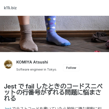
Skip
Skip
Skip
k11i.biz
Toggle
to
to
to
search
primary
content
footer
navigation
KOMIYA Atsushi
Follow
Software engineer in Tokyo.
Jest で fail したときのコードスニペ
ットの行番号がずれる問題に悩まさ
れる
Jest
でテストコードを書いていたら地味に嫌な挙動に悩