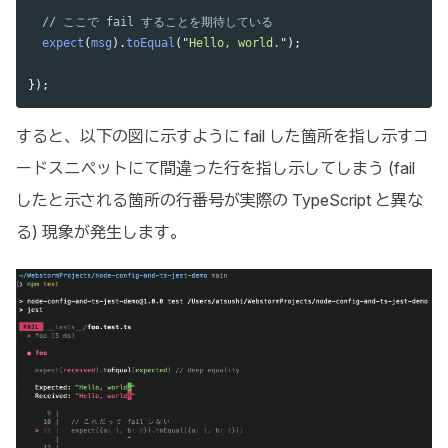
// ここで fail することを期待している
expect
(
msg
).
toEqual
(
"
Hello, world.
"
);
});
すると、以下の図に示すように fail した箇所を指し示すコ
ードスニペットにて間違った行を指し示してしまう (fail
したと示される箇所の行番号が実際の TypeScript と異な
る) 現象が発生します。