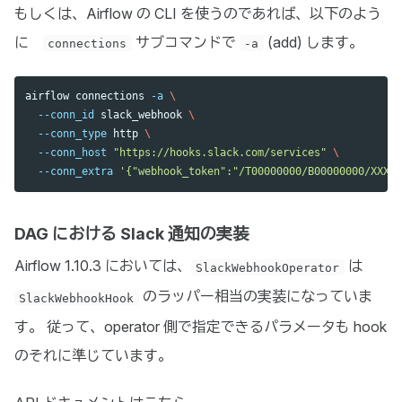
もしくは、Airflow の CLI を使うのであれば、以下のよう
に
サブコマンドで
(add) します。
connections
-a
airflow connections 
-a
\
--conn_id
 slack_webhook 
\
--conn_type
 http 
\
--conn_host
"https://hooks.slack.com/services"
\
--conn_extra
'{"webhook_token":"/T00000000/B00000000/XXXXX
DAG における Slack 通知の実装
Airflow 1.10.3 においては、
は
SlackWebhookOperator
のラッパー相当の実装になっていま
SlackWebhookHook
す。 従って、operator 側で指定できるパラメータも hook
のそれに準じています。