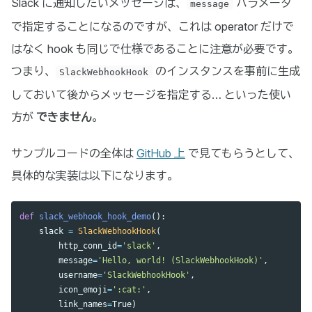
Slack に通知したいメッセージは、
パラメータ
message
で指定することになるのですが、これは operator だけで
はなく hook も同じで仕様であることに注意が必要です。
つまり、
のインスタンスを事前に生成
SlackWebhookHook
しておいて後からメッセージを指定する… といった使い
方が
できません
。
サンプルコードの全体は
GitHub 上
で見てもらうとして、
具体的な実装は以下になります。
def
slack_webhook_hook_demo
():
slack
=
SlackWebhookHook
(
http_conn_id
=
'
slack
'
,
message
=
'
Hello, world! (SlackWebhookHook)
'
,
username
=
'
SlackWebhookHook
'
,
icon_emoji
=
'
:cat:
'
,
link_names
=
True
)