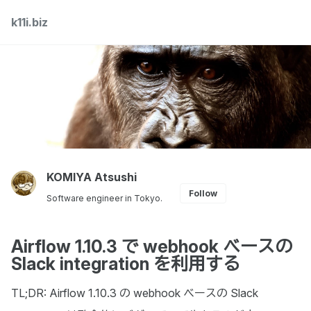
Skip
Skip
Skip
k11i.biz
Toggle
to
to
to
search
primary
content
footer
navigation
KOMIYA Atsushi
Follow
Software engineer in Tokyo.
Airflow 1.10.3 で webhook ベースの
Slack integration を利用する
TL;DR: Airflow 1.10.3 の webhook ベースの Slack