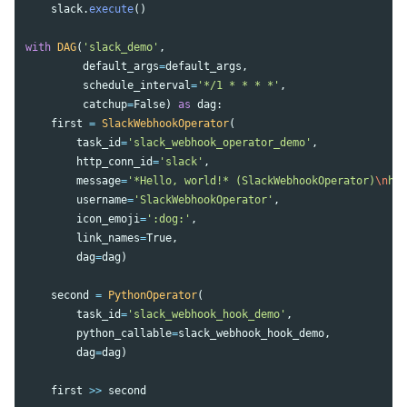
slack
.
execute
()
with
DAG
(
'
slack_demo
'
,
default_args
=
default_args
,
schedule_interval
=
'
*/1 * * * *
'
,
catchup
=
False
)
as
dag
:
first
=
SlackWebhookOperator
(
task_id
=
'
slack_webhook_operator_demo
'
,
http_conn_id
=
'
slack
'
,
message
=
'
*Hello, world!* (SlackWebhookOperator)
\n
htt
username
=
'
SlackWebhookOperator
'
,
icon_emoji
=
'
:dog:
'
,
link_names
=
True
,
dag
=
dag
)
second
=
PythonOperator
(
task_id
=
'
slack_webhook_hook_demo
'
,
python_callable
=
slack_webhook_hook_demo
,
dag
=
dag
)
first
>>
second