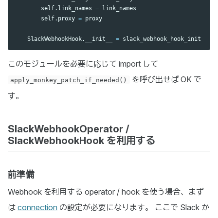
self
.
link_names
=
link_names
self
.
proxy
=
proxy
SlackWebhookHook
.
__init__
=
slack_webhook_hook_init
このモジュールを必要に応じて import して
を呼び出せば OK で
apply_monkey_patch_if_needed()
す。
SlackWebhookOperator /
SlackWebhookHook を利用する
前準備
Webhook を利用する operator / hook を使う場合、まず
は
connection
の設定が必要になります。 ここで Slack か