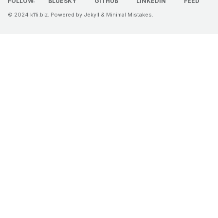
FOLLOW:
BLUESKY
GITHUB
LINKEDIN
FEED
© 2024
k11i.biz
. Powered by
Jekyll
&
Minimal Mistakes
.