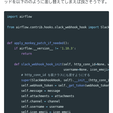
ッドを以下ののように差し替えてしまえば良さそうです。
import
airflow
from
airflow.contrib.hooks.slack_webhook_hook
import
SlackWe
def
apply_monkey_patch_if_needed
():
if
airflow
.
__version__
!=
'
1.10.3
'
:
return
def
slack_webhook_hook_init
(
self
,
http_conn_id
=
None
,
web
username
=
None
,
icon_emoji
=
No
super
(
SlackWebhookHook
,
self
).
__init__
(
http_conn_id
=
self
.
webhook_token
=
self
.
_get_token
(
webhook_token
,
self
.
message
=
message
self
.
attachments
=
attachments
self
.
channel
=
channel
self
.
username
=
username
self
.
icon_emoji
=
icon_emoji