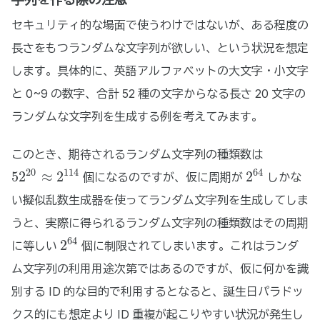
セキュリティ的な場面で使うわけではないが、ある程度の
長さをもつランダムな文字列が欲しい、という状況を想定
します。具体的に、英語アルファベットの大文字・小文字
と 0~9 の数字、合計 52 種の文字からなる長さ 20 文字の
ランダムな文字列を生成する例を考えてみます。
このとき、期待されるランダム文字列の種類数は
20
114
64
52
≈
2
2
個になるのですが、仮に周期が
しかな
52
20
≈
2
114
2
64
い擬似乱数生成器を使ってランダム文字列を生成してしま
うと、実際に得られるランダム文字列の種類数はその周期
64
2
に等しい
個に制限されてしまいます。これはランダ
2
64
ム文字列の利用用途次第ではあるのですが、仮に何かを識
別する ID 的な目的で利用するとなると、誕生日パラドッ
クス的にも想定より ID 重複が起こりやすい状況が発生し