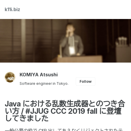
Skip
Skip
Skip
k11i.biz
Toggle
to
to
to
search
primary
content
footer
navigation
KOMIYA Atsushi
Follow
Software engineer in Tokyo.
Java における乱数生成器とのつき合
い方 / #JJUG CCC 2019 fall に登壇
してきました
一般公募の枠で CfP 出してあえなくリジェクトされたテ