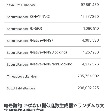
97,861.489
java.util.Random
(SHA1PRNG)
12,277.860
SecureRandom
(DRBG)
1,080.910
SecureRandom
(NativePRNG)
4,365.586
SecureRandom
(NativePRNGBlocking)
4,257.936
SecureRandom
(NativePRNGNonBlocking)
4,272.576
SecureRandom
285,754.982
ThreadLocalRandom
296,092.275
SplittableRandom
暗号論的
ではない
擬似乱数生成器でランダムな文
字列を作る際の注意